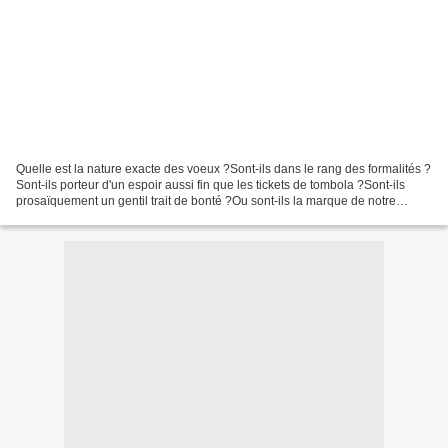
Quelle est la nature exacte des voeux ?Sont-ils dans le rang des formalités ?
Sont-ils porteur d'un espoir aussi fin que les tickets de tombola ?Sont-ils
prosaïquement un gentil trait de bonté ?Ou sont-ils la marque de notre
volonté ? Le début d'une année...