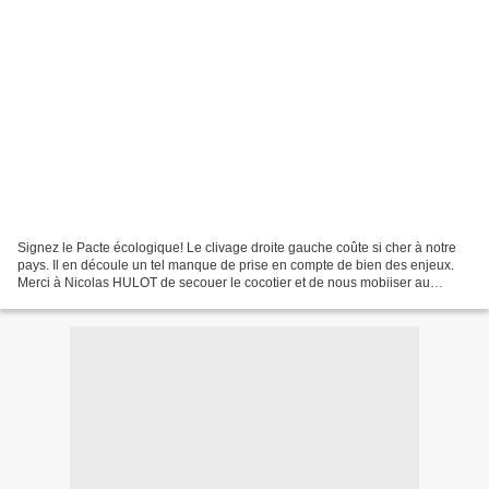
Signez le Pacte écologique! Le clivage droite gauche coûte si cher à notre
pays. Il en découle un tel manque de prise en compte de bien des enjeux.
Merci à Nicolas HULOT de secouer le cocotier et de nous mobiiser au
travers d'un pacte écologique. www...