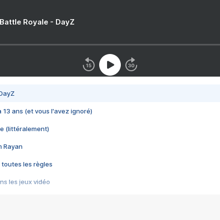
 Battle Royale - DayZ
 DayZ
 a 13 ans (et vous l'avez ignoré)
e (littéralement)
im Rayan
 toutes les règles
s les jeux vidéo
us choquant de Rockstar ? - Le scandale BULLY
e plus moche de Steam