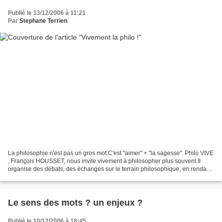
Publié le 13/12/2006 à 11:21
Par
Stephane Terrien
La philosophie n'est pas un gros mot.C'est "aimer" + "la sagesse". Philo VIVE
, François HOUSSET, nous invite vivement à philosopher plus souvent.Il
organise des débats, des échanges sur le terrain philosophique, en rendant
ce champs ouvert à tous par...
Le sens des mots ? un enjeux ?
Publié le 10/12/2006 à 18:45