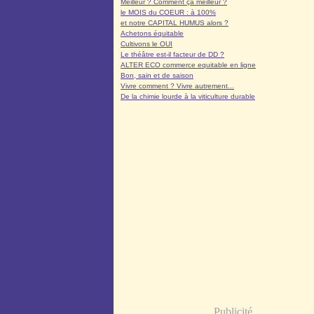
Meilleur ? Comment ça meilleur ?
le MOIS du COEUR : à 100%
et notre CAPITAL HUMUS alors ?
Achetons équitable
Cultivons le OUI
Le théâtre est-il facteur de DD ?
ALTER ECO commerce equitable en ligne
Bon, sain et de saison
Vivre comment ? Vivre autrement...
De la chimie lourde à la viticulture durable
Publicité